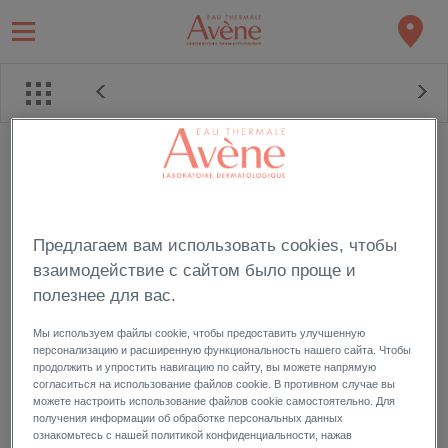
01/11/2018
- Новинки
НАБОРЫ СЕЗОНА
НАБОР СЕЗОНА - ЭТО БЕРЕЖНЫЙ УХОД И НАДЕЖНАЯ
ЗАЩИТА ДЛЯ КАЖДОГО ТИПА КОЖИ!
Предлагаем вам использовать cookies, чтобы
НАБОР для нормальной и комбинированной
взаимодействие с сайтом было проще и
кожи:
полезнее для вас.
Hydrance Legere, увлажняющая эмульсия, 40 мл
Термальная вода, 50 мл
(В ПОДАРОК)
Мы используем файлы cookie, чтобы предоставить улучшенную
персонализацию и расширенную функциональность нашего сайта. Чтобы
НАБОР для сухой и чувствительной кожи:
продолжить и упростить навигацию по сайту, вы можете напрямую
согласиться на использование файлов cookie. В противном случае вы
Hydrance Riche, увлажняющий крем, 40 мл
можете настроить использование файлов cookie самостоятельно. Для
Термальная вода, 50 мл
(В ПОДАРОК)
получения информации об обработке персональных данных
ознакомьтесь с нашей политикой конфиденциальности, нажав
НАБОР для сверхчувствительной кожи,