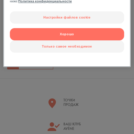
ниже:
Политика конфиденциальности
склонной к раздражениям:
Tolerance Extreme, увлажняющий крем, 50 мл
Настройки файлов cookie
Термальная вода, 50 мл
(В ПОДАРОК)
НАБОР для чувствительной и поврежденной кожи:
Хорошо
Cicalfate creme, заживляющий крем, 40 мл
Термальная вода, 50 мл
(В ПОДАРОК)
Только самое необходимое
ТОЧКИ
ПРОДАЖ
ВАШ КЛУБ
AVÈNE