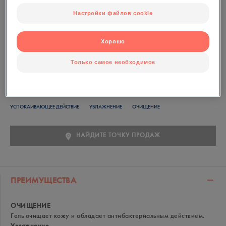
Настройки файлов cookie
Флакон с дозатором, 150 мл.
Успокаивающие и противовоспалительные свойства
Хорошо
Термальной Воды Avène дарят коже настоящее
ощущение комфорта.
Только самое необходимое
УСПОКАИВАЮЩЕЕ ДЕЙСТВИЕ
УВЛАЖНЕНИЕ
ОЧИЩЕНИЕ
НАЙДИТЕ ТОЧКУ ПРОДАЖ
ПРЕИМУЩЕСТВА
ОЧИЩЕНИЕ
Гель очищает кожу и обладает антибактериальным действием.