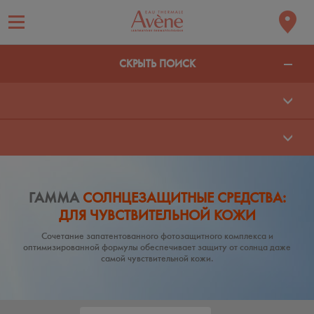
СКРЫТЬ ПОИСК
ГАММА
СОЛНЦЕЗАЩИТНЫЕ СРЕДСТВА:
ДЛЯ ЧУВСТВИТЕЛЬНОЙ КОЖИ
Сочетание запатентованного фотозащитного комплекса и
оптимизированной формулы обеспечивает защиту от солнца даже
самой чувствительной кожи.