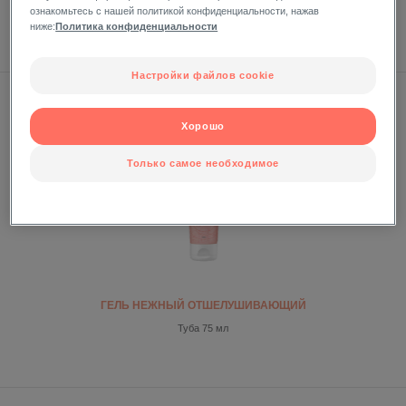
ДЛЯ УХОДА ЗА ПРОБЛЕМНОЙ И КОМБИНИРОВАННОЙ
ознакомьтесь с нашей политикой конфиденциальности, нажав
КОЖЕЙ ЛИЦА
ниже:
Политика конфиденциальности
Настройки файлов cookie
ОСНОВНОЙ УХОД, ОЧИЩЕНИЕ КОЖИ
Хорошо
Только самое необходимое
ГЕЛЬ НЕЖНЫЙ ОТШЕЛУШИВАЮЩИЙ
Туба 75 мл