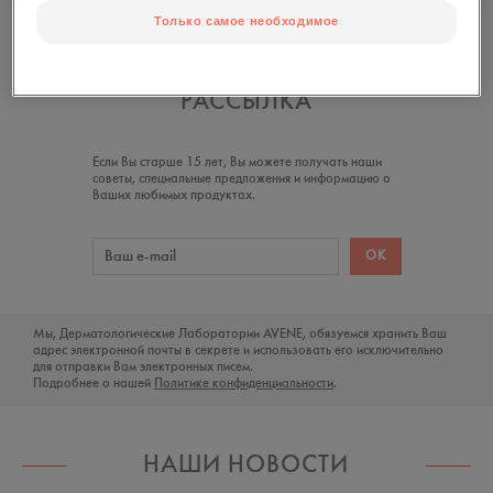
Только самое необходимое
НАША НОВОСТНАЯ
РАССЫЛКА
Если Вы старше 15 лет, Вы можете получать наши
советы, специальные предложения и информацию о
Ваших любимых продуктах.
Мы, Дерматологические Лаборатории AVENE, обязуемся хранить Ваш
адрес электронной почты в секрете и использовать его исключительно
для отправки Вам электронных писем.
Подробнее о нашей
Политике конфиденциальности
.
НАШИ НОВОСТИ