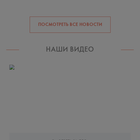
ПОДАРКИ ПОКУПАТЕЛЯМ КОСМЕТИКИ XeraCalm A.D.
ПОСМОТРЕТЬ ВСЕ НОВОСТИ
ЛАЙФХАК ВИЗАЖИСТОВ BRANDS FASHION SHOW
НАШИ ВИДЕО
Новости бренда Avène
СКАЖИ «НЕТ» АКНЕ!!!