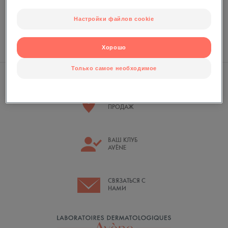
Создайте аккаунт, чтобы пользоваться привилегиями члена Eau
Thermale Avève
Настройки файлов cookie
СОЗДАТЬ АККАУНТ
Хорошо
Только самое необходимое
ТОЧКИ
ПРОДАЖ
ВАШ КЛУБ
AVÈNE
СВЯЗАТЬСЯ С
НАМИ