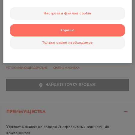
Настройки файлов cookie
Флакон 125 мл
Мягко удаляет макияж с глаз. Без отдушек. Без
Хорошо
парабенов.
Только самое необходимое
УСПОКАИВАЮЩЕЕ ДЕЙСТВИЕ
СНЯТИЕ МАКИЯЖА
НАЙДИТЕ ТОЧКУ ПРОДАЖ
ПРЕИМУЩЕСТВА
Удаляет макияж: не содержит агрессивных очищающих
компонентов.